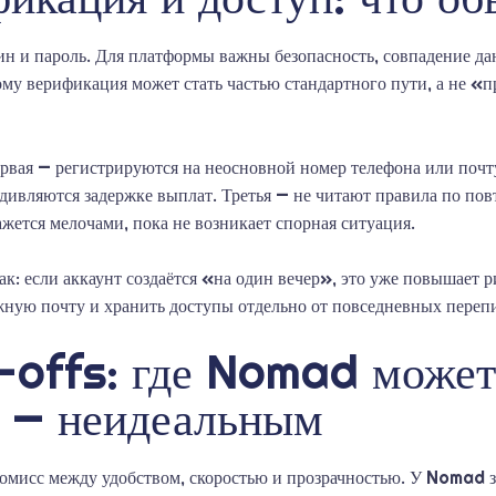
гин и пароль. Для платформы важны безопасность, совпадение д
му верификация может стать частью стандартного пути, а не «
рвая — регистрируются на неосновной номер телефона или почту
удивляются задержке выплат. Третья — не читают правила по пов
жется мелочами, пока не возникает спорная ситуация.
ак: если аккаунт создаётся «на один вечер», это уже повышает р
жную почту и хранить доступы отдельно от повседневных переп
-offs: где Nomad может
е — неидеальным
омисс между удобством, скоростью и прозрачностью. У Nomad з