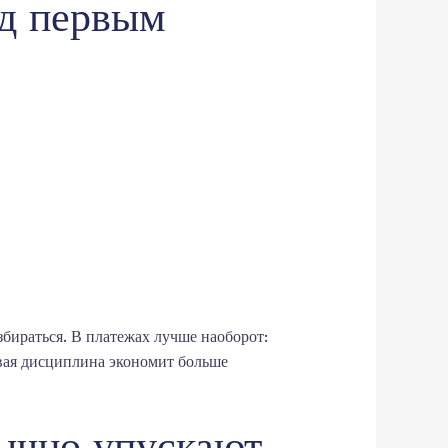
ед первым
збираться. В платежах лучше наоборот:
овая дисциплина экономит больше
бычно упускают