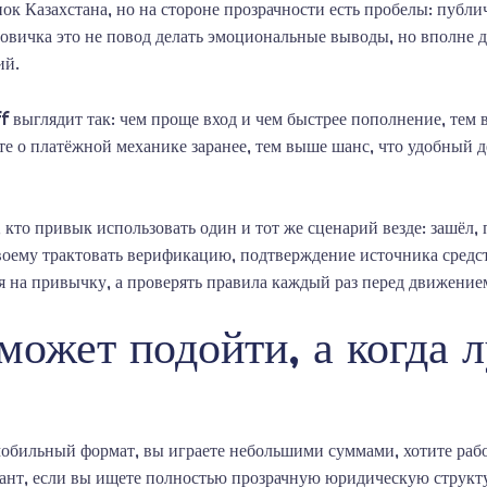
к Казахстана, но на стороне прозрачности есть пробелы: публи
овичка это не повод делать эмоциональные выводы, но вполне д
ий.
 выглядит так: чем проще вход и чем быстрее пополнение, тем 
те о платёжной механике заранее, тем выше шанс, что удобный 
кто привык использовать один и тот же сценарий везде: зашёл, 
оему трактовать верификацию, подтверждение источника средст
я на привычку, а проверять правила каждый раз перед движением
ожет подойти, а когда 
бильный формат, вы играете небольшими суммами, хотите работа
иант, если вы ищете полностью прозрачную юридическую струк