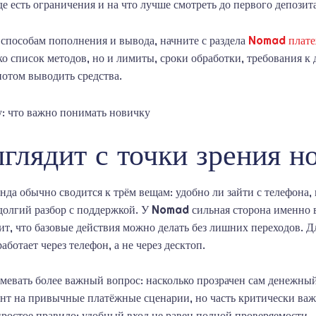
де есть ограничения и на что лучше смотреть до первого депозита
способам пополнения и вывода, начните с раздела
Nomad плат
о список методов, но и лимиты, сроки обработки, требования к 
потом выводить средства.
лядит с точки зрения н
да обычно сводится к трём вещам: удобно ли зайти с телефона,
 долгий разбор с поддержкой. У Nomad сильная сторона именно 
чит, что базовые действия можно делать без лишних переходов. Д
аботает через телефон, а не через десктоп.
мевать более важный вопрос: насколько прозрачен сам денежный
цент на привычные платёжные сценарии, но часть критически ва
простое правило: удобный вход не равен полной проверяемости.