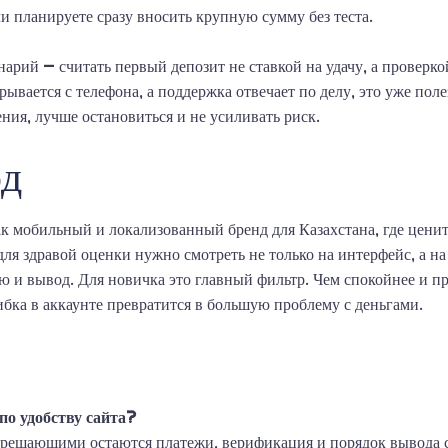
 планируете сразу вносить крупную сумму без теста.
ий — считать первый депозит не ставкой на удачу, а проверкой
ывается с телефона, а поддержка отвечает по делу, это уже пол
ия, лучше остановиться и не усиливать риск.
од
 мобильный и локализованный бренд для Казахстана, где ценитс
я здравой оценки нужно смотреть не только на интерфейс, а на
 и вывод. Для новичка это главный фильтр. Чем спокойнее и п
бка в аккаунте превратится в большую проблему с деньгами.
о удобству сайта?
 решающими остаются платежи, верификация и порядок вывода с