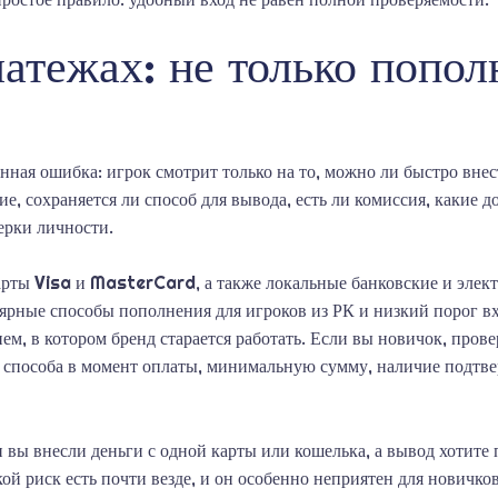
атежах: не только попол
нная ошибка: игрок смотрит только на то, можно ли быстро внес
е, сохраняется ли способ для вывода, есть ли комиссия, какие 
ерки личности.
арты Visa и MasterCard, а также локальные банковские и элек
рные способы пополнения для игроков из РК и низкий порог вх
ием, в котором бренд старается работать. Если вы новичок, про
ь способа в момент оплаты, минимальную сумму, наличие подтв
вы внесли деньги с одной карты или кошелька, а вывод хотите 
ой риск есть почти везде, и он особенно неприятен для новичко