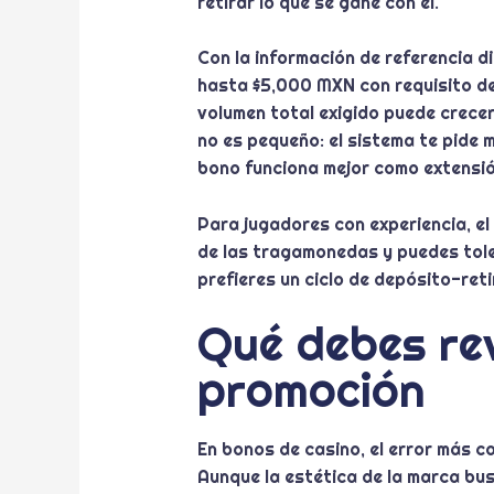
retirar lo que se gane con él.
Con la información de referencia 
hasta $5,000 MXN con requisito de
volumen total exigido puede crecer
no es pequeño: el sistema te pide 
bono funciona mejor como extensió
Para jugadores con experiencia, el
de las tragamonedas y puedes toler
prefieres un ciclo de depósito-ret
Qué debes rev
promoción
En bonos de casino, el error más c
Aunque la estética de la marca bus