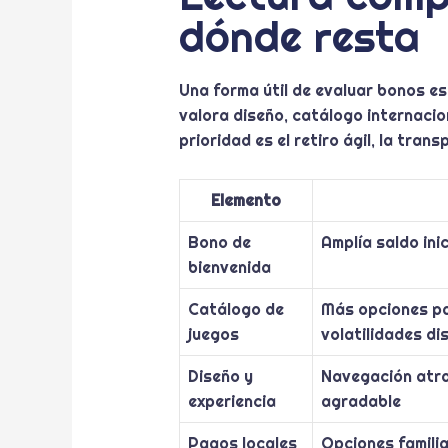
dónde resta
Una forma útil de evaluar bonos e
valora diseño, catálogo internacio
prioridad es el retiro ágil, la tran
Elemento
Bono de
Amplía saldo ini
bienvenida
Catálogo de
Más opciones pa
juegos
volatilidades di
Diseño y
Navegación atra
experiencia
agradable
Pagos locales
Opciones famili