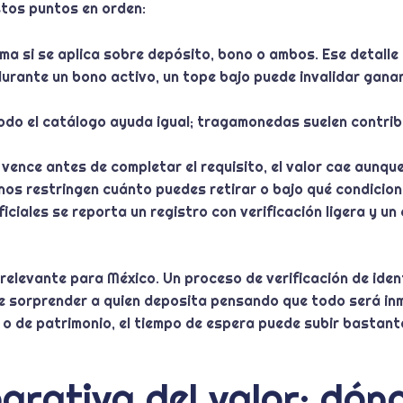
stos puntos en orden:
ma si se aplica sobre depósito, bono o ambos. Ese detalle
urante un bono activo, un tope bajo puede invalidar ganan
odo el catálogo ayuda igual; tragamonedas suelen contrib
 vence antes de completar el requisito, el valor cae aunque
os restringen cuánto puedes retirar o bajo qué condiciones
iciales se reporta un registro con verificación ligera y un
relevante para México. Un proceso de verificación de ident
e sorprender a quien deposita pensando que todo será inme
 de patrimonio, el tiempo de espera puede subir bastante
arativa del valor: dón