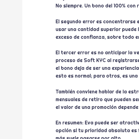
No siempre. Un bono del 100% con r
El segundo error es concentrarse en
usar una cantidad superior puede i
exceso de confianza, sobre todo e
El tercer error es no anticipar la v
proceso de Soft KYC al registrarse
el bono deja de ser una experienc
esto es normal; para otros, es una 
También conviene hablar de la estru
mensuales de retiro que pueden ser
el valor de una promoción depende
En resumen: Eva puede ser atractiv
opción si tu prioridad absoluta es f
más suele pasarse por alto.