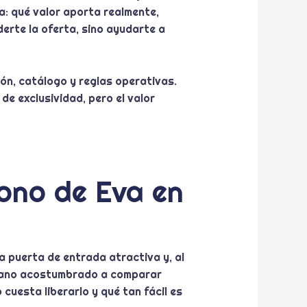
a: qué valor aporta realmente,
erte la oferta, sino ayudarte a
ión, catálogo y reglas operativas.
de exclusividad, pero el valor
ono de Eva en
a puerta de entrada atractiva y, al
icano acostumbrado a comparar
 cuesta liberarlo y qué tan fácil es