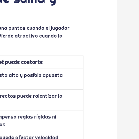
gana puntos cuando el jugador
Pierde atractivo cuando la
é puede costarte
sta alto y posible apuesta
rrectos puede ralentizar la
pensa reglas rígidas ni
ías
 puede afectar velocidad,