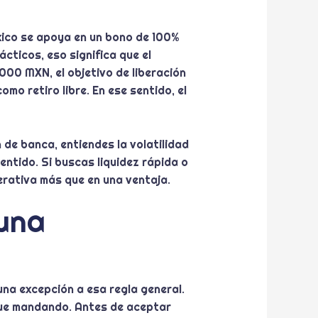
xico se apoya en un bono de 100%
ticos, eso significa que el
000 MXN, el objetivo de liberación
o retiro libre. En ese sentido, el
 de banca, entiendes la volatilidad
entido. Si buscas liquidez rápida o
erativa más que en una ventaja.
 una
una excepción a esa regla general.
igue mandando. Antes de aceptar