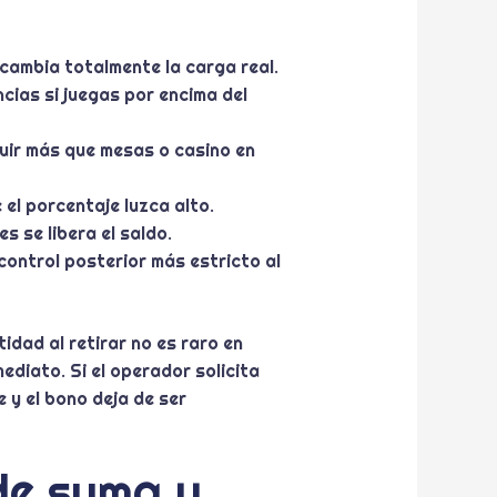
 cambia totalmente la carga real.
cias si juegas por encima del
uir más que mesas o casino en
 el porcentaje luzca alto.
 se libera el saldo.
 control posterior más estricto al
idad al retirar no es raro en
diato. Si el operador solicita
 y el bono deja de ser
de suma y