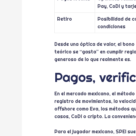
Pay, CoDi y tarj
Retiro
Posibilidad de 
condiciones
Desde una óptica de valor, el bono
teórico se “gasta” en cumplir regl
generoso de lo que realmente es.
Pagos, verifi
En el mercado mexicano, el método
registro de movimientos, la veloci
offshore como Eva, los métodos que
casos, CoDi o cripto. La convenienci
Para el jugador mexicano, SPEI suel