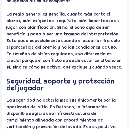
obligación difícil de completar.
La regla general es sencilla: cuanto más corto el
plazo y más exigente el requisito, más importante es
jugar con planificación. Si no, el bono deja de ser
beneficio y pasa a ser una trampa de interpretación.
Esto pasa especialmente cuando el usuario mira solo
el porcentaje del premio y no las condiciones de uso.
En reseñas de sitios regulados, esa diferencia es
crucial porque el conflicto no suele estar en el bono en
sí, sino en cómo se activa, qué excluye y cuándo vence.
Seguridad, soporte y protección
del jugador
La seguridad no debería medirse únicamente por la
apariencia del sitio. En Betsson, la información
disponible sugiere una infraestructura de
cumplimiento alineada con procedimientos de
verificación y prevención de lavado. Eso es positivo