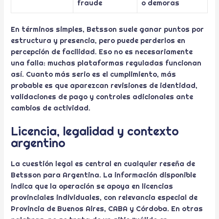
fraude
o demoras
En términos simples, Betsson suele ganar puntos por
estructura y presencia, pero puede perderlos en
percepción de facilidad. Eso no es necesariamente
una falla: muchas plataformas reguladas funcionan
así. Cuanto más serio es el cumplimiento, más
probable es que aparezcan revisiones de identidad,
validaciones de pago y controles adicionales ante
cambios de actividad.
Licencia, legalidad y contexto
argentino
La cuestión legal es central en cualquier reseña de
Betsson para Argentina. La información disponible
indica que la operación se apoya en licencias
provinciales individuales, con relevancia especial de
Provincia de Buenos Aires, CABA y Córdoba. En otras