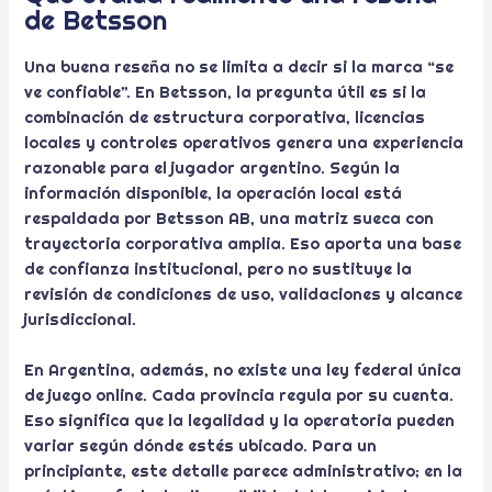
de Betsson
Una buena reseña no se limita a decir si la marca “se
ve confiable”. En Betsson, la pregunta útil es si la
combinación de estructura corporativa, licencias
locales y controles operativos genera una experiencia
razonable para el jugador argentino. Según la
información disponible, la operación local está
respaldada por Betsson AB, una matriz sueca con
trayectoria corporativa amplia. Eso aporta una base
de confianza institucional, pero no sustituye la
revisión de condiciones de uso, validaciones y alcance
jurisdiccional.
En Argentina, además, no existe una ley federal única
de juego online. Cada provincia regula por su cuenta.
Eso significa que la legalidad y la operatoria pueden
variar según dónde estés ubicado. Para un
principiante, este detalle parece administrativo; en la