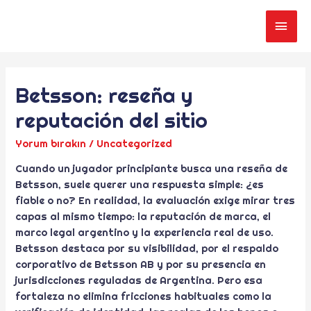
Betsson: reseña y
reputación del sitio
Yorum bırakın
/
Uncategorized
Cuando un jugador principiante busca una reseña de
Betsson, suele querer una respuesta simple: ¿es
fiable o no? En realidad, la evaluación exige mirar tres
capas al mismo tiempo: la reputación de marca, el
marco legal argentino y la experiencia real de uso.
Betsson destaca por su visibilidad, por el respaldo
corporativo de Betsson AB y por su presencia en
jurisdicciones reguladas de Argentina. Pero esa
fortaleza no elimina fricciones habituales como la