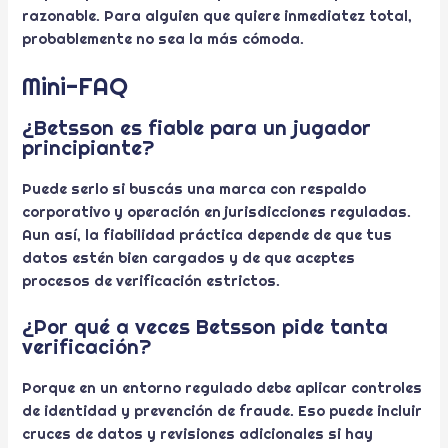
razonable. Para alguien que quiere inmediatez total,
probablemente no sea la más cómoda.
Mini-FAQ
¿Betsson es fiable para un jugador
principiante?
Puede serlo si buscás una marca con respaldo
corporativo y operación en jurisdicciones reguladas.
Aun así, la fiabilidad práctica depende de que tus
datos estén bien cargados y de que aceptes
procesos de verificación estrictos.
¿Por qué a veces Betsson pide tanta
verificación?
Porque en un entorno regulado debe aplicar controles
de identidad y prevención de fraude. Eso puede incluir
cruces de datos y revisiones adicionales si hay