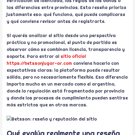
verificación de identidad, las reglas de los bonos o
las diferencias entre provincias. Esta reseña prioriza
justamente eso: qué funciona, qué puede complicarse
y qué conviene revisar antes de registrarte.
Si querés analizar el sitio desde una perspectiva
práctica y no promocional, el punto de partida es
observar cómo se combinan licencia, transparencia y
soporte. Para entrar al
sitio oficial
https://betssonjugar-ar.com
conviene hacerlo con
expectativas claras: la plataforma puede resultar
sólida, pero no necesariamente flexible. Esa diferencia
importa mucho en un mercado como el argentino,
donde la regulación está fragmentada por provincia
y donde los procesos de cumplimiento pueden sentirse
más estrictos que en otras marcas.
Qué evalúa realmente una reseña