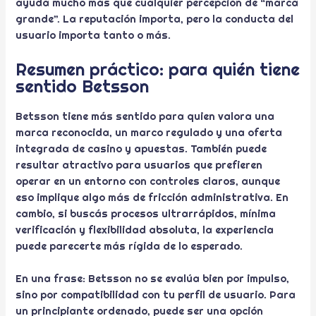
ayuda mucho más que cualquier percepción de “marca
grande”. La reputación importa, pero la conducta del
usuario importa tanto o más.
Resumen práctico: para quién tiene
sentido Betsson
Betsson tiene más sentido para quien valora una
marca reconocida, un marco regulado y una oferta
integrada de casino y apuestas. También puede
resultar atractivo para usuarios que prefieren
operar en un entorno con controles claros, aunque
eso implique algo más de fricción administrativa. En
cambio, si buscás procesos ultrarrápidos, mínima
verificación y flexibilidad absoluta, la experiencia
puede parecerte más rígida de lo esperado.
En una frase: Betsson no se evalúa bien por impulso,
sino por compatibilidad con tu perfil de usuario. Para
un principiante ordenado, puede ser una opción