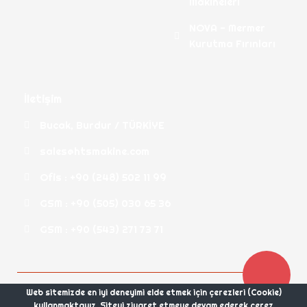
Makineleri
NOVA - Mermer
Kurutma Fırınları
İletişim
Bucak, Burdur / TÜRKİYE
sales@htsmakine.com
Ofis : +90 (248) 502 11 99
GSM : +90 (505) 030 65 36
GSM : +90 (543) 271 73 71
Web sitemizde en iyi deneyimi elde etmek için çerezleri (Cookie)
Copyright © 2026 HTS Mermer Makineleri
kullanmaktayız. Siteyi ziyaret etmeye devam ederek çerez