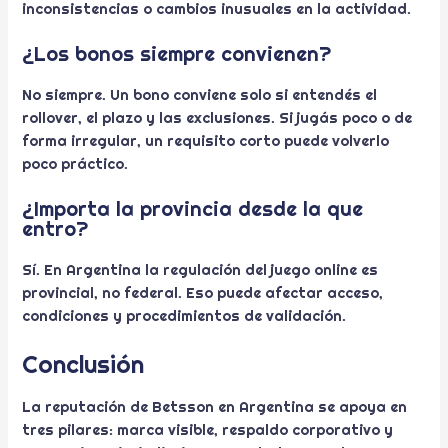
inconsistencias o cambios inusuales en la actividad.
¿Los bonos siempre convienen?
No siempre. Un bono conviene solo si entendés el
rollover, el plazo y las exclusiones. Si jugás poco o de
forma irregular, un requisito corto puede volverlo
poco práctico.
¿Importa la provincia desde la que
entro?
Sí. En Argentina la regulación del juego online es
provincial, no federal. Eso puede afectar acceso,
condiciones y procedimientos de validación.
Conclusión
La reputación de Betsson en Argentina se apoya en
tres pilares: marca visible, respaldo corporativo y