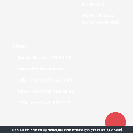
Makineleri
NOVA - Mermer
Kurutma Fırınları
İletişim
Bucak, Burdur / TÜRKİYE
sales@htsmakine.com
Ofis : +90 (248) 502 11 99
GSM : +90 (505) 030 65 36
GSM : +90 (543) 271 73 71
Web sitemizde en iyi deneyimi elde etmek için çerezleri (Cookie)