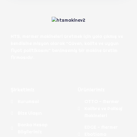
HTS, mermer makineleri üretmek için yola çıkmış ve
kendisine misyon olarak “Güven, kalite ve uygun
fiyat politikasını” benimsemiş bir makine üretim
firmasıdır.
Şirketimiz
Ürünlerimiz
Kurumsal
OTTO - Mermer
Kalibre ve Polisaj
Bize Ulaşın
Makineleri
Banka Hesap
EDGE - Mermer
Bilgilerimiz
Ebatlama